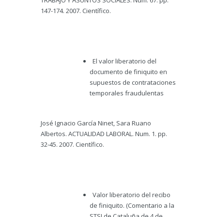
TRABAJO Y ASUNTOS SOCIALES. Num. 67. pp.
147-174. 2007. Científico.
El valor liberatorio del
documento de finiquito en
supuestos de contrataciones
temporales fraudulentas
José Ignacio García Ninet, Sara Ruano
Albertos. ACTUALIDAD LABORAL. Num. 1. pp.
32-45. 2007. Científico.
Valor liberatorio del recibo
de finiquito. (Comentario a la
STSJ de Cataluña de 4 de