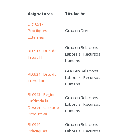
Asignaturas
Titulación
DR1051 -
Pràctiques
Grau en Dret
Externes
Grau en Relacions
RL0913 - Dret del
Laborals i Recursos
Treball I
Humans
Grau en Relacions
RL0924 - Dret del
Laborals i Recursos
Treball III
Humans
RL0943 - Règim
Grau en Relacions
Jurídic de la
Laborals i Recursos
Descentralització
Humans
Productiva
RL0946 -
Grau en Relacions
Pràctiques
Laborals i Recursos