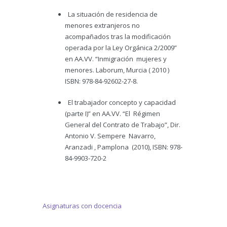
La situación de residencia de
menores extranjeros no
acompañados tras la modificación
operada por la Ley Orgánica 2/2009”
en AA.VV. “Inmigración mujeres y
menores. Laborum, Murcia ( 2010 )
ISBN: 978-84-92602-27-8.
El trabajador concepto y capacidad
(parte I)” en AA.VV. “El Régimen
General del Contrato de Trabajo”, Dir.
Antonio V. Sempere Navarro,
Aranzadi , Pamplona (2010), ISBN: 978-
84-9903-720-2
Asignaturas con docencia