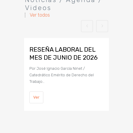
Videos
Ver todos
RESEÑA LABORAL DEL
RESEÑ
MES DE JUNIO DE 2026
MES D
Por José Ignacio García Ninet /
Por José I
Catedrático Emérito de Derecho del
Catedráti
Trabajo…
Trabajo…
Ver
Ver